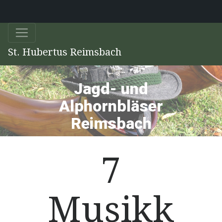
St. Hubertus Reimsbach
Jagd- und
Alphornbläser
Reimsbach
7
Musikk