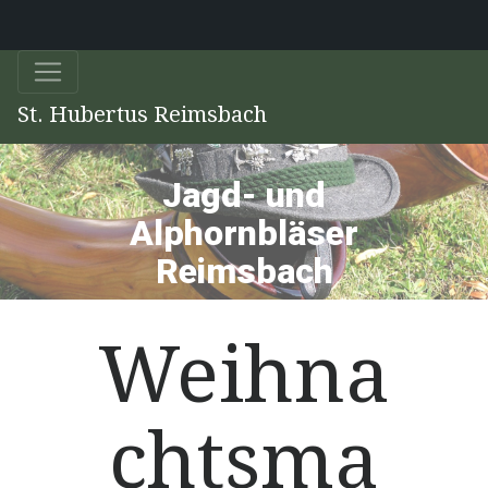
St. Hubertus Reimsbach
Jagd- und
Alphornbläser
Reimsbach
Weihna
chtsma