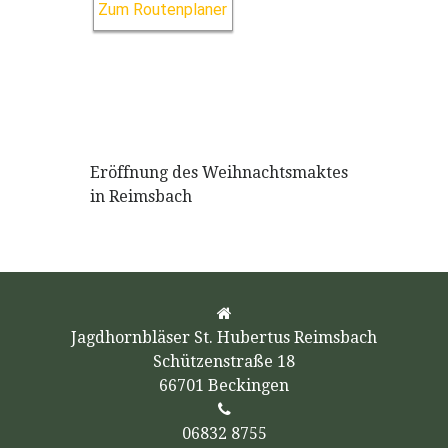
Zum Routenplaner
Eröffnung des Weihnachtsmaktes
in Reimsbach
Jagdhornbläser St. Hubertus Reimsbach
Schützenstraße 18
66701 Beckingen
06832 8755